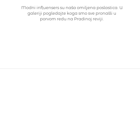
Modni influensers su naša omiljena poslastica. U
galeriji pogledajte koga smo sve pronašli u
porvom redu na Pradinoj reviji.